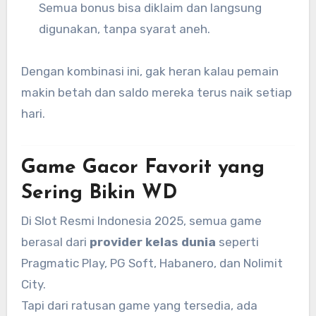
Semua bonus bisa diklaim dan langsung
digunakan, tanpa syarat aneh.
Dengan kombinasi ini, gak heran kalau pemain
makin betah dan saldo mereka terus naik setiap
hari.
Game Gacor Favorit yang
Sering Bikin WD
Di Slot Resmi Indonesia 2025, semua game
berasal dari
provider kelas dunia
seperti
Pragmatic Play, PG Soft, Habanero, dan Nolimit
City.
Tapi dari ratusan game yang tersedia, ada