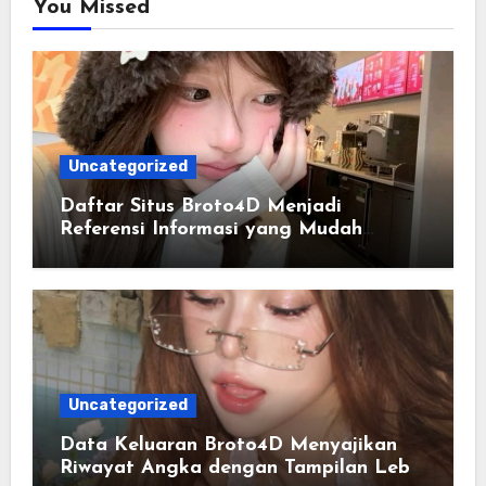
You Missed
Uncategorized
Daftar Situs Broto4D Menjadi
Referensi Informasi yang Mudah
Diakses Setiap Hari
Uncategorized
Data Keluaran Broto4D Menyajikan
Riwayat Angka dengan Tampilan Lebih