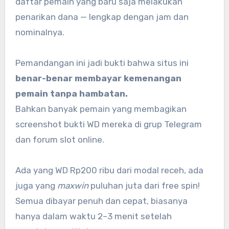
daftar pemain yang baru saja melakukan
penarikan dana — lengkap dengan jam dan
nominalnya.
Pemandangan ini jadi bukti bahwa situs ini
benar-benar membayar kemenangan
pemain tanpa hambatan.
Bahkan banyak pemain yang membagikan
screenshot bukti WD mereka di grup Telegram
dan forum slot online.
Ada yang WD Rp200 ribu dari modal receh, ada
juga yang
maxwin
puluhan juta dari free spin!
Semua dibayar penuh dan cepat, biasanya
hanya dalam waktu 2–3 menit setelah