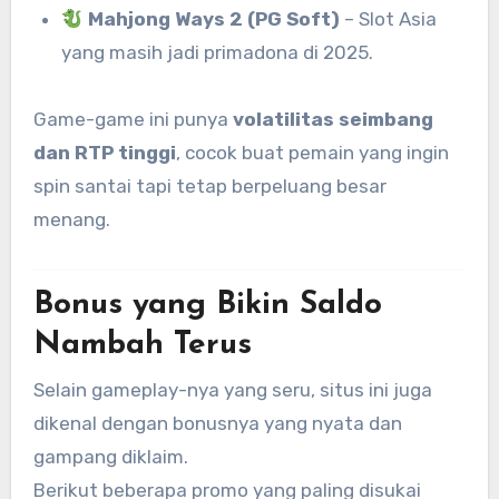
Mahjong Ways 2 (PG Soft)
– Slot Asia
yang masih jadi primadona di 2025.
Game-game ini punya
volatilitas seimbang
dan RTP tinggi
, cocok buat pemain yang ingin
spin santai tapi tetap berpeluang besar
menang.
Bonus yang Bikin Saldo
Nambah Terus
Selain gameplay-nya yang seru, situs ini juga
dikenal dengan bonusnya yang nyata dan
gampang diklaim.
Berikut beberapa promo yang paling disukai