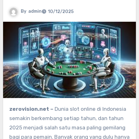
By
admin
10/12/2025
zerovision.net –
Dunia slot online di Indonesia
semakin berkembang setiap tahun, dan tahun
2025 menjadi salah satu masa paling gemilang
bagi para pemain. Banyak orang yang dulu hanya