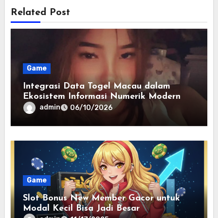
Related Post
Game
Integrasi Data Togel Macau dalam
Ekosistem Informasi Numerik Modern
admin
06/10/2026
Game
Slot Bonus New Member Gacor untuk
Modal Kecil Bisa Jadi Besar