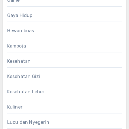
Game
Gaya Hidup
Hewan buas
Kamboja
Kesehatan
Kesehatan Gizi
Kesehatan Leher
Kuliner
Lucu dan Nyegerin