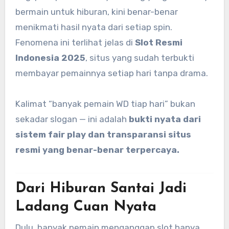
bermain untuk hiburan, kini benar-benar
menikmati hasil nyata dari setiap spin.
Fenomena ini terlihat jelas di
Slot Resmi
Indonesia 2025
, situs yang sudah terbukti
membayar pemainnya setiap hari tanpa drama.
Kalimat “banyak pemain WD tiap hari” bukan
sekadar slogan — ini adalah
bukti nyata dari
sistem fair play dan transparansi situs
resmi yang benar-benar terpercaya.
Dari Hiburan Santai Jadi
Ladang Cuan Nyata
Dulu, banyak pemain menganggap slot hanya