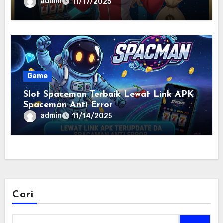
admin
11/17/2025
Game
Slot Spaceman Terbaik Lewat Link APK
Spaceman Anti Error
admin
11/14/2025
Cari