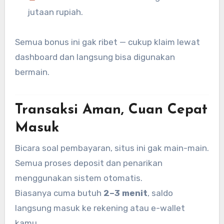
jutaan rupiah.
Semua bonus ini gak ribet — cukup klaim lewat
dashboard dan langsung bisa digunakan
bermain.
Transaksi Aman, Cuan Cepat
Masuk
Bicara soal pembayaran, situs ini gak main-main.
Semua proses deposit dan penarikan
menggunakan sistem otomatis.
Biasanya cuma butuh
2–3 menit
, saldo
langsung masuk ke rekening atau e-wallet
kamu.