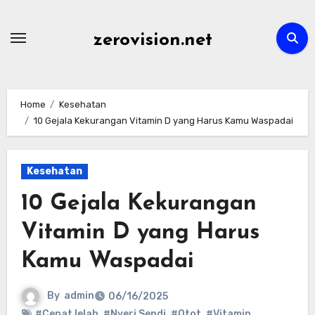
Skip
to
zerovision.net
content
Home
Kesehatan
10 Gejala Kekurangan Vitamin D yang Harus Kamu Waspadai
Kesehatan
10 Gejala Kekurangan
Vitamin D yang Harus
Kamu Waspadai
By
admin
06/16/2025
#Cepat lelah
,
#Nyeri Sendi
,
#Otot
,
#Vitamin
,