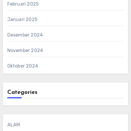
Februari 2025
Januari 2025
Desember 2024
November 2024
Oktober 2024
Categories
ALAM