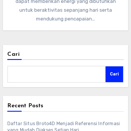
dapat memberikan energi yang dibutuhkan
untuk beraktivitas sepanjang hari serta
mendukung pencapaian…
Cari
Cari
Recent Posts
Daftar Situs Broto4D Menjadi Referensi Informasi
yang Mudah Diakses Setiap Hari