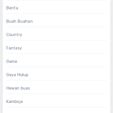
Berita
Buah Buahan
Country
Fantasy
Game
Gaya Hidup
Hewan buas
Kamboja