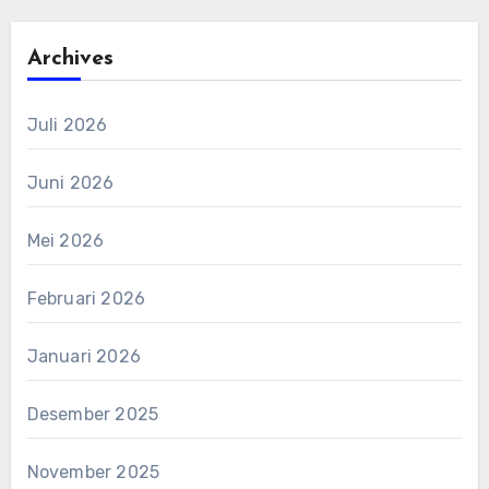
Archives
Juli 2026
Juni 2026
Mei 2026
Februari 2026
Januari 2026
Desember 2025
November 2025